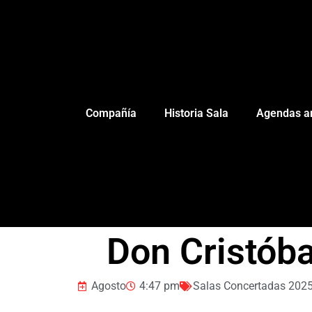
Compañía
Historia Sala
Agendas an
Don Cristóbal
Agosto
4:47 pm
Salas Concertadas 202