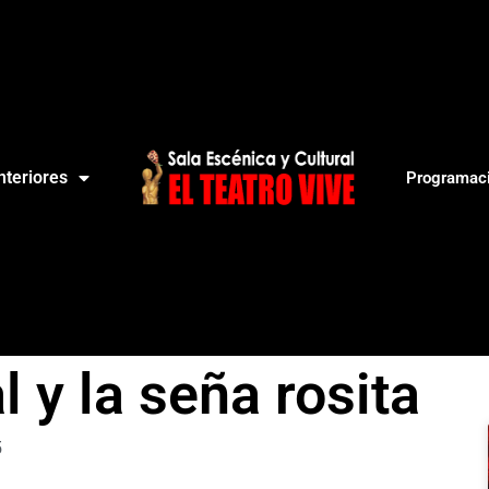
teriores
Programac
 y la seña rosita
5